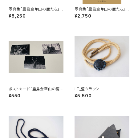
写真集「霊島金華山の鹿たち」3
写真集「霊島金華山の鹿たち」1
冊セット+ポストカード３種付き
冊 / Japanese - English bi
¥8,250
¥2,750
Japanese - English bilingu
lingual 1photo book “ DEER
al 3 photo book “ DEER AN
AND FRIENDS OF THE SPIR
D FRIENDS OF THE SPIRIT
ITUAL ISLAND KINKANSAN
UAL ISLAND KINKANSAN ”
”
with 3 types of postcards
ポストカード「霊島金華山の鹿た
LT_藍クラウン
ち」より３種 3 types of pho
¥550
¥5,500
tos in postcard-set from "
DEER AND FRIENDS OF TH
E SPIRITUAL ISLAND KINK
ANSAN "