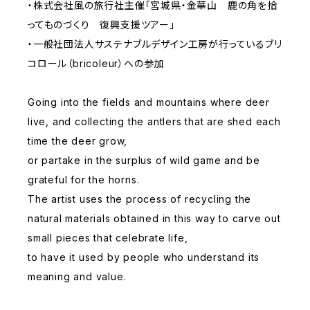
・株式会社風の旅行社主催「宮城県・金華山 鹿の角を拾
ってものづくり 復興支援ツアー」
・一般社団法人サステナブルデザイン工房が行っているブリ
コロール（bricoleur）への参加
Going into the fields and mountains where deer
live, and collecting the antlers that are shed each
time the deer grow,
or partake in the surplus of wild game and be
grateful for the horns.
The artist uses the process of recycling the
natural materials obtained in this way to carve out
small pieces that celebrate life,
to have it used by people who understand its
meaning and value.