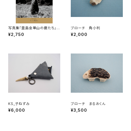
写真集「霊島金華山の鹿たち」1
ブローチ 角小判
冊 / Japanese - English bi
¥2,750
¥2,000
lingual 1photo book “ DEER
AND FRIENDS OF THE SPIR
ITUAL ISLAND KINKANSAN
”
KS_子ねずみ
ブローチ まるおくん
¥6,000
¥3,500