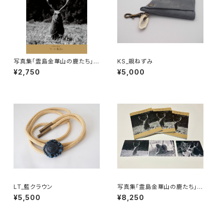
写真集「霊島金華山の鹿たち」1
KS_親ねずみ
冊 / Japanese - English bi
¥2,750
¥5,000
lingual 1photo book “ DEER
AND FRIENDS OF THE SPIR
ITUAL ISLAND KINKANSAN
”
LT_藍クラウン
写真集「霊島金華山の鹿たち」3
冊セット+ポストカード３種付き
¥5,500
¥8,250
Japanese - English bilingu
al 3 photo book “ DEER AN
D FRIENDS OF THE SPIRIT